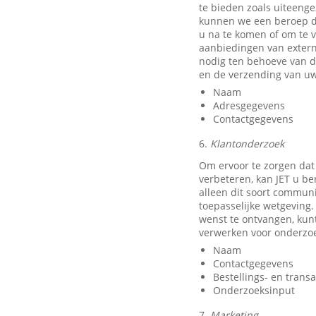
te bieden zoals uiteeng
kunnen we een beroep do
u na te komen of om te v
aanbiedingen van exter
nodig ten behoeve van d
en de verzending van uw
Naam
Adresgegevens
Contactgegevens
6.
Klantonderzoek
Om ervoor te zorgen dat
verbeteren, kan JET u b
alleen dit soort communi
toepasselijke wetgeving.
wenst te ontvangen, kun
verwerken voor onderzo
Naam
Contactgegevens
Bestellings- en trans
Onderzoeksinput
7.
Marketing