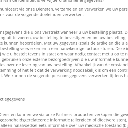
rvan de identiteit is verwijderd (anonieme gegevens).
uniceert via onze Diensten, verzamelen en verwerken we uw pers
ns voor de volgende doeleinden verwerken:
nsgegevens die u ons verstrekt wanneer u uw bestelling plaatst.
ing uit te voeren, uw bestelling te bevestigen en om uw bestelling,
 te kunnen beoordelen. Met uw gegevens (zoals de artikelen die u
bestelling verwerken en u een nauwkeurige factuur sturen. Deze in
ij wie u bestelt tevens in staat om waar nodig contact met u op t
m gebruiken onze externe bezorgbedrijven die uw informatie kunn
tes over de levering van uw bestelling. Afhankelijk van de omsta
emming of het feit dat de verwerking noodzakelijk is om een contr
t. We kunnen de volgende persoonsgegevens verwerken tijdens he
actiegegevens
Diensten kunnen we via onze Partners producten verkopen die ge
gezondheidsgerelateerde informatie (allergieën of dieetvereisten),
 u alleen halalvoedsel eet), informatie over uw medische toestand (b