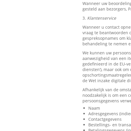
Wanneer uw beoordeling
gesteld aan bezorgers, P
3.
Klantenservice
Wanneer u contact opnee
vraag te beantwoorden o
gespreksopnames om klan
behandeling te nemen en
We kunnen uw persoonsge
aanwezigheid van een it
gedefinieerd in de EU-ve
diensten’), maar ook om 
opschortingsmaatregelen
de Wet inzake digitale d
Afhankelijk van de omst
noodzakelijk is om een 
persoonsgegevens verwer
Naam
Adresgegevens (indie
Contactgegevens
Bestellings- en trans
Betalingsgegevens (in