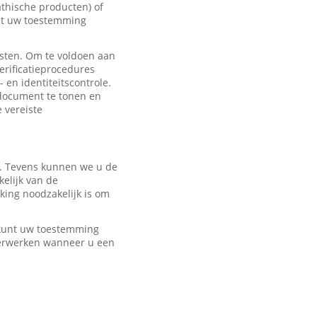
hische producten) of
met uw toestemming
sten. Om te voldoen aan
erificatieprocedures
 en identiteitscontrole.
edocument te tonen en
e vereiste
r. Tevens kunnen we u de
elijk van de
ing noodzakelijk is om
U kunt uw toestemming
verwerken wanneer u een