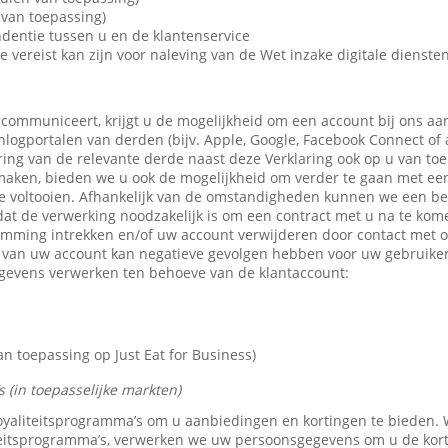
van toepassing)
dentie tussen u en de klantenservice
e vereist kan zijn voor naleving van de Wet inzake digitale dienste
 communiceert, krijgt u de mogelijkheid om een account bij ons aa
 inlogportalen van derden (bijv. Apple, Google, Facebook Connect of
ring van de relevante derde naast deze Verklaring ook op u van toe
maken, bieden we u ook de mogelijkheid om verder te gaan met een 
e voltooien. Afhankelijk van de omstandigheden kunnen we een b
dat de verwerking noodzakelijk is om een contract met u na te kom
emming intrekken en/of uw account verwijderen door contact met 
n van uw account kan negatieve gevolgen hebben voor uw gebruike
gevens verwerken ten behoeve van de klantaccount:
 toepassing op Just Eat for Business)
 (in toepasselijke markten)
 loyaliteitsprogramma’s om u aanbiedingen en kortingen te bieden
teitsprogramma’s, verwerken we uw persoonsgegevens om u de kor