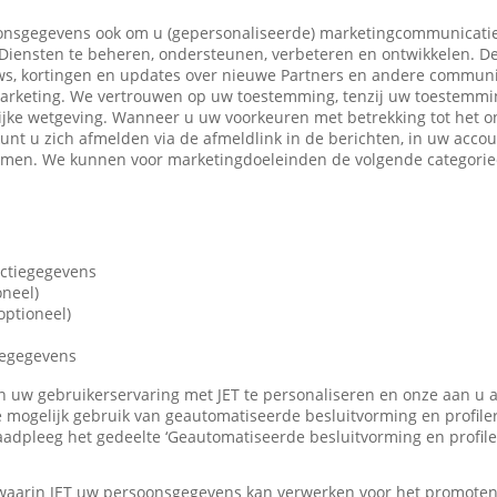
nsgegevens ook om u (gepersonaliseerde) marketingcommunicatie
iensten te beheren, ondersteunen, verbeteren en ontwikkelen. De
ws, kortingen en updates over nieuwe Partners en andere communi
marketing. We vertrouwen op uw toestemming, tenzij uw toestemming
ijke wetgeving. Wanneer u uw voorkeuren met betrekking tot het o
 kunt u zich afmelden via de afmeldlink in de berichten, in uw accou
nemen. We kunnen voor marketingdoeleinden de volgende categori
actiegegevens
oneel)
ptioneel)
iegegevens
len uw gebruikerservaring met JET te personaliseren en onze aan u
 mogelijk gebruik van geautomatiseerde besluitvorming en profile
adpleeg het gedeelte ‘Geautomatiseerde besluitvorming en profile
 waarin JET uw persoonsgegevens kan verwerken voor het promote