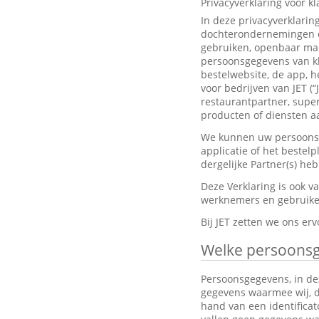
Privacyverklaring voor k
In deze privacyverklarin
dochterondernemingen en
gebruiken, openbaar mak
persoonsgegevens van kl
bestelwebsite, de app, h
voor bedrijven van JET (“
restaurantpartner, super
producten of diensten aa
We kunnen uw persoonsge
applicatie of het bestel
dergelijke Partner(s) h
Deze Verklaring is ook 
werknemers en gebruiker
Bij JET zetten we ons e
Welke persoons
Persoonsgegevens, in dez
gegevens waarmee wij, dir
hand van een identifica