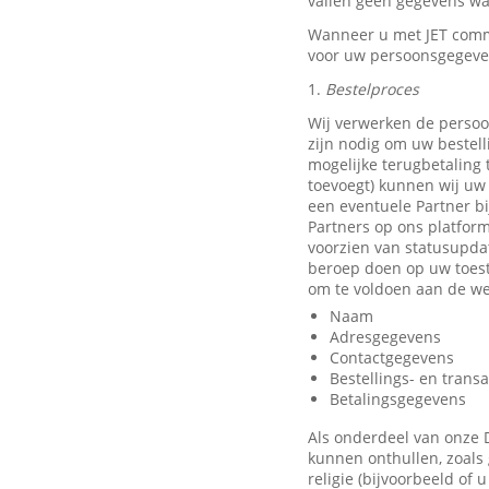
vallen geen gegevens waa
Wanneer u met JET comm
voor uw persoonsgegeve
1.
Bestelproces
Wij verwerken de persoo
zijn nodig om uw bestell
mogelijke terugbetaling
toevoegt) kunnen wij uw 
een eventuele Partner b
Partners op ons platfor
voorzien van statusupda
beroep doen op uw toest
om te voldoen aan de we
Naam
Adresgegevens
Contactgegevens
Bestellings- en trans
Betalingsgegevens
Als onderdeel van onze 
kunnen onthullen, zoals 
religie (bijvoorbeeld of