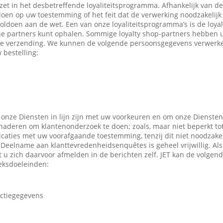
ezet in het desbetreffende loyaliteitsprogramma. Afhankelijk van 
en op uw toestemming of het feit dat de verwerking noodzakelijk 
oldoen aan de wet. Een van onze loyaliteitsprogramma’s is de loyal
ne partners kunt ophalen. Sommige loyalty shop-partners hebben
e verzending. We kunnen de volgende persoonsgegevens verwerken
 bestelling:
 onze Diensten in lijn zijn met uw voorkeuren en om onze Diensten
enaderen om klantenonderzoek te doen; zoals, maar niet beperkt to
caties met uw voorafgaande toestemming, tenzij dit niet noodzakeli
 Deelname aan klanttevredenheidsenquêtes is geheel vrijwillig. Al
t u zich daarvoor afmelden in de berichten zelf. JET kan de volge
eksdoeleinden:
actiegegevens