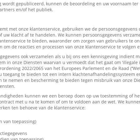
 wordt gepubliceerd, kunnen de beoordeling en uw voornaam ter
artners en/of het publiek.
mt met onze klantenservice, gebruiken we de persoonsgegevens d
f uw klacht af te handelen. We kunnen persoonsgegevens verzame
tenservice te bieden, waaronder om zorgen van gebruikers te on
 om de reacties en processen van onze klantenservice te volgen e
gevens ook verzamelen als u bij ons een kennisgeving indient me
em in onze Diensten waarvan u vermoedt dat het gaat om ‘illegale 
rordening 2022/2065 van het Europees Parlement en de Raad (‘’Wet
u toegang te bieden tot een intern klachtenafhandelingssysteem e
 te nemen en bescherming te bieden tegen misbruik van onze Dien
iensten.
andigheden kunnen we een beroep doen op uw toestemming of het 
contract met u na te komen of om te voldoen aan de wet. We kunne
ken ten behoeve van de klantenservice:
n van toepassing)
actiegegevens
dien van toepassing)