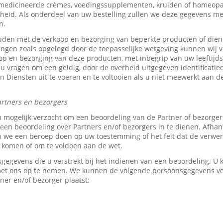
medicineerde crèmes, voedingssupplementen, kruiden of homeopat
heid. Als onderdeel van uw bestelling zullen we deze gegevens 
n.
den met de verkoop en bezorging van beperkte producten of dien
tingen zoals opgelegd door de toepasselijke wetgeving kunnen wij v
p en bezorging van deze producten, met inbegrip van uw leeftijds-
 u vragen om een geldig, door de overheid uitgegeven identificati
z’n Diensten uit te voeren en te voltooien als u niet meewerkt aan d
rtners en bezorgers
u mogelijk verzocht om een beoordeling van de Partner of bezorge
en beoordeling over Partners en/of bezorgers in te dienen. Afhank
e een beroep doen op uw toestemming of het feit dat de verwerk
e komen of om te voldoen aan de wet.
sgegevens die u verstrekt bij het indienen van een beoordeling. 
 met ons op te nemen. We kunnen de volgende persoonsgegevens 
ner en/of bezorger plaatst: