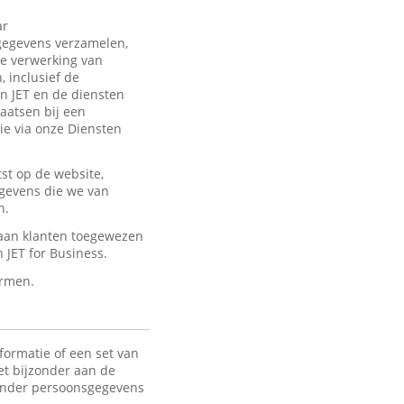
ar
sgegevens verzamelen,
de verwerking van
 inclusief de
an JET en de diensten
laatsen bij een
ie via onze Diensten
st op de website,
egevens die we van
n.
 aan klanten toegewezen
JET for Business.
ermen.
formatie of een set van
het bijzonder aan de
 Onder persoonsgegevens