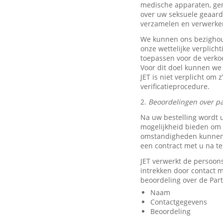
medische apparaten, ge
over uw seksuele geaard
verzamelen en verwerke
We kunnen ons bezighou
onze wettelijke verplich
toepassen voor de verkoo
Voor dit doel kunnen we
JET is niet verplicht om 
verificatieprocedure.
2.
Beoordelingen over pa
Na uw bestelling wordt 
mogelijkheid bieden om e
omstandigheden kunnen w
een contract met u na t
JET verwerkt de persoon
intrekken door contact
beoordeling over de Part
Naam
Contactgegevens
Beoordeling