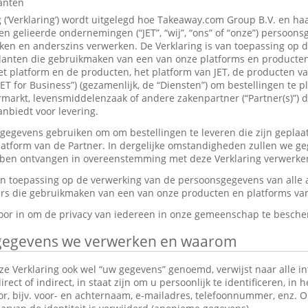
lanten
g (‘Verklaring’) wordt uitgelegd hoe Takeaway.com Group B.V. en ha
 gelieerde ondernemingen (“JET”, “wij”, “ons” of “onze”) persoon
en en anderszins verwerken. De Verklaring is van toepassing op 
anten die gebruikmaken van een van onze platforms en producten,
et platform en de producten, het platform van JET, de producten v
JET for Business”) (gezamenlijk, de “Diensten”) om bestellingen te p
markt, levensmiddelenzaak of andere zakenpartner (“Partner(s)”) d
nbiedt voor levering.
gevens gebruiken om om bestellingen te leveren die zijn geplaat
platform van de Partner. In dergelijke omstandigheden zullen we g
ebben ontvangen in overeenstemming met deze Verklaring verwerke
van toepassing op de verwerking van de persoonsgegevens van alle
s die gebruikmaken van een van onze producten en platforms van 
rvoor in om de privacy van iedereen in onze gemeenschap te besch
gegevens we verwerken en waarom
e Verklaring ook wel “uw gegevens” genoemd, verwijst naar alle in
ect of indirect, in staat zijn om u persoonlijk te identificeren, in 
tor, bijv. voor- en achternaam, e-mailadres, telefoonnummer, enz.