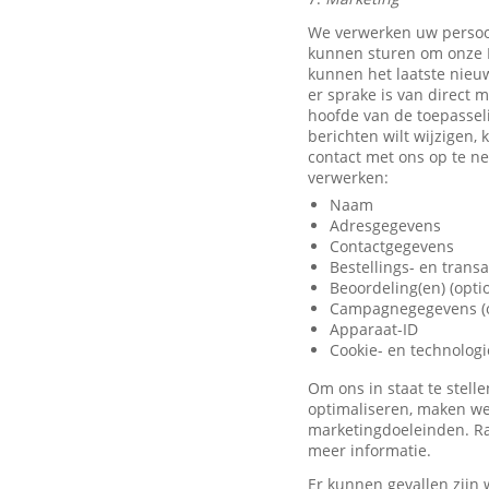
We verwerken uw persoo
kunnen sturen om onze D
kunnen het laatste nieu
er sprake is van direct 
hoofde van de toepassel
berichten wilt wijzigen,
contact met ons op te 
verwerken:
Naam
Adresgegevens
Contactgegevens
Bestellings- en trans
Beoordeling(en) (opti
Campagnegegevens (o
Apparaat-ID
Cookie- en technolog
Om ons in staat te stel
optimaliseren, maken we
marketingdoeleinden. Ra
meer informatie.
Er kunnen gevallen zijn