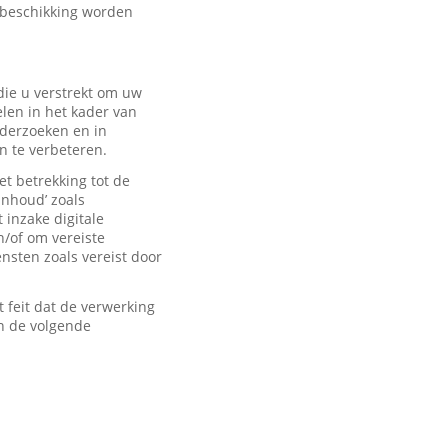
 beschikking worden
ie u verstrekt om uw
len in het kader van
derzoeken en in
n te verbeteren.
t betrekking tot de
inhoud’ zoals
 inzake digitale
n/of om vereiste
sten zoals vereist door
feit dat de verwerking
n de volgende